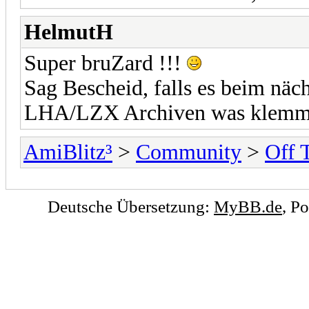
HelmutH
Super bruZard !!!
Sag Bescheid, falls es beim nä
LHA/LZX Archiven was klemm
AmiBlitz³
>
Community
>
Off 
Deutsche Übersetzung:
MyBB.de
, P