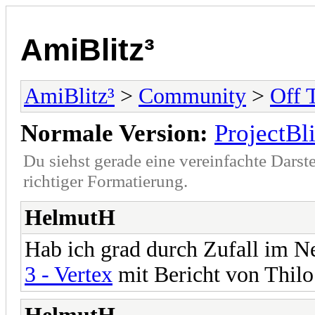
AmiBlitz³
AmiBlitz³
>
Community
>
Off 
Normale Version:
ProjectB
Du siehst gerade eine vereinfachte Darst
richtiger Formatierung.
HelmutH
Hab ich grad durch Zufall im N
3 - Vertex
mit Bericht von Thilo