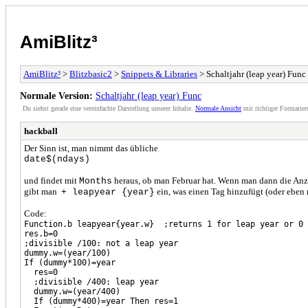
AmiBlitz³
AmiBlitz³
>
Blitzbasic2
>
Snippets & Libraries
> Schaltjahr (leap year) Func
Normale Version:
Schaltjahr (leap year) Func
Du siehst gerade eine vereinfachte Darstellung unserer Inhalte.
Normale Ansicht
mit richtiger Formatier
hackball
Der Sinn ist, man nimmt das übliche
date$(ndays)
und findet mit
heraus, ob man Februar hat. Wenn man dann die Anzah
Months
gibt man
ein, was einen Tag hinzufügt (oder eben n
+ leapyear {year}
Code:
Function.b leapyear{year.w} ;returns 1 for leap year or 0
res.b=0
;divisible /100: not a leap year
dummy.w=(year/100)
If (dummy*100)=year
res=0
;divisible /400: leap year
dummy.w=(year/400)
If (dummy*400)=year Then res=1