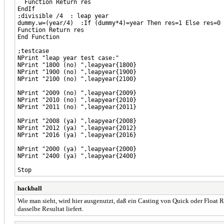
Function Return res
EndIf
;divisible /4 : leap year
dummy.w=(year/4) :If (dummy*4)=year Then res=1 Else res=0
Function Return res
End Function
;testcase
NPrint "leap year test case:"
NPrint "1800 (no) ",leapyear{1800}
NPrint "1900 (no) ",leapyear{1900}
NPrint "2100 (no) ",leapyear{2100}
NPrint "2009 (no) ",leapyear{2009}
NPrint "2010 (no) ",leapyear{2010}
NPrint "2011 (no) ",leapyear{2011}
NPrint "2008 (ya) ",leapyear{2008}
NPrint "2012 (ya) ",leapyear{2012}
NPrint "2016 (ya) ",leapyear{2016}
NPrint "2000 (ya) ",leapyear{2000}
NPrint "2400 (ya) ",leapyear{2400}
Stop
hackball
Wie man sieht, wird hier ausgenutzt, daß ein Casting von Quick oder Float
dasselbe Resultat liefert.