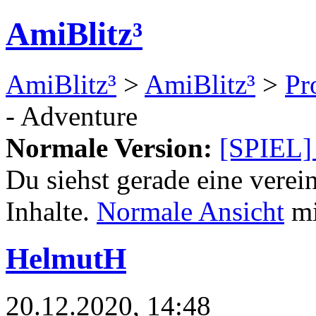
AmiBlitz³
AmiBlitz³
>
AmiBlitz³
>
Pr
- Adventure
Normale Version:
[SPIEL]
Du siehst gerade eine verei
Inhalte.
Normale Ansicht
mi
HelmutH
20.12.2020, 14:48