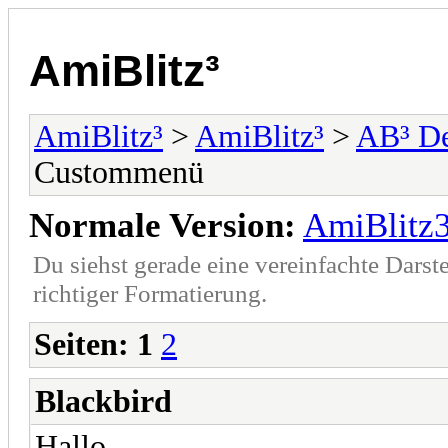
AmiBlitz³
AmiBlitz³
>
AmiBlitz³
>
AB³ D
Custommenü
Normale Version:
AmiBlitz
Du siehst gerade eine vereinfachte Darst
richtiger Formatierung.
Seiten:
1
2
Blackbird
Hallo,