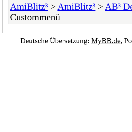
AmiBlitz³
>
AmiBlitz³
>
AB³ D
Custommenü
Deutsche Übersetzung:
MyBB.de
, P