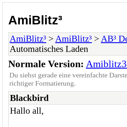
AmiBlitz³
AmiBlitz³
>
AmiBlitz³
>
AB³ D
Automatisches Laden
Normale Version:
Amiblitz3
Du siehst gerade eine vereinfachte Darst
richtiger Formatierung.
Blackbird
Hallo all,