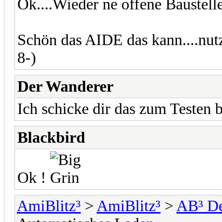
Ok....Wieder ne offene Baustelle
Schön das AIDE das kann....nutz
8-)
Der Wanderer
Ich schicke dir das zum Testen b
Blackbird
Ok !
AmiBlitz³
>
AmiBlitz³
>
AB³ D