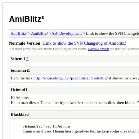
AmiBlitz³
AmiBlitz³
>
AmiBlitz³
>
AB³ Development
> Link to show the SVN Changelo
Normale Version:
Link to show the SVN Changelog of Amiblitz3
Du siehst gerade eine vereinfachte Darstellung unserer Inhalte.
Normale Ansicht
mit richtiger Formatier
Seiten:
1
2
tomsmart1
Here the link
http://sourceforge.net/p/amiblitz3/code/log/
it shows the alway
HelmutH
Hi Admins
Kann man dieses Thema hier irgendwie fest tackern sodas dies oben bleibt :?
Blackbird
HelmutH schrieb:
Hi Admins
Kann man dieses Thema hier irgendwie fest tackern sodas dies oben b