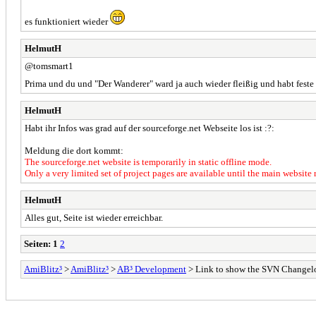
es funktioniert wieder
HelmutH
@tomsmart1
Prima und du und "Der Wanderer" ward ja auch wieder fleißig und habt feste a
HelmutH
Habt ihr Infos was grad auf der sourceforge.net Webseite los ist :?:
Meldung die dort kommt:
The sourceforge.net website is temporarily in static offline mode.
Only a very limited set of project pages are available until the main website r
HelmutH
Alles gut, Seite ist wieder erreichbar.
Seiten:
1
2
AmiBlitz³
>
AmiBlitz³
>
AB³ Development
> Link to show the SVN Changelo