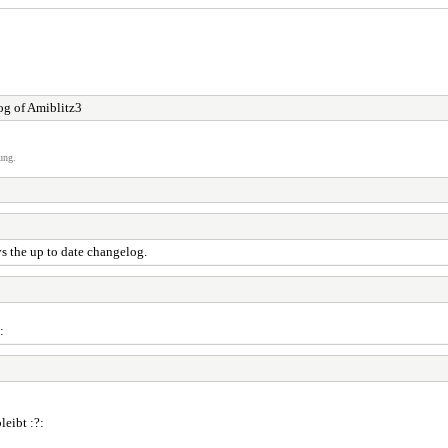
g of Amiblitz3
ung.
s the up to date changelog.
:
leibt :?: