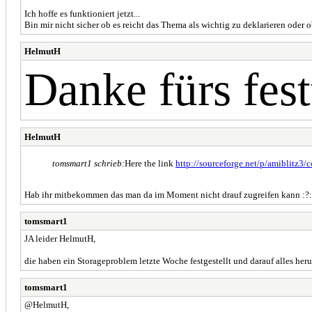
Ich hoffe es funktioniert jetzt...
Bin mir nicht sicher ob es reicht das Thema als wichtig zu deklarieren ode
HelmutH
Danke fürs fest
HelmutH
tomsmart1 schrieb:
Here the link
http://sourceforge.net/p/amiblitz3/
Hab ihr mitbekommen das man da im Moment nicht drauf zugreifen kann :?:
tomsmart1
JA leider HelmutH,
die haben ein Storageproblem letzte Woche festgestellt und darauf alles her
tomsmart1
@HelmutH,