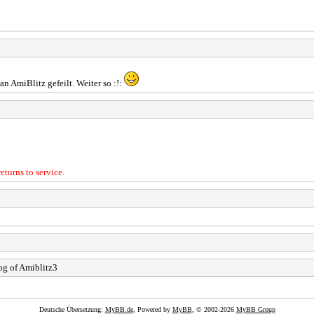
n AmiBlitz gefeilt. Weiter so :!:
eturns to service.
g of Amiblitz3
Deutsche Übersetzung:
MyBB.de
, Powered by
MyBB
, © 2002-2026
MyBB Group