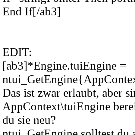
End If[/ab3]
EDIT:
[ab3]*Engine.tuiEngine =
ntui_GetEngine{AppContex
Das ist zwar erlaubt, aber 
AppContext\tuiEngine bereit
du sie neu?
ntui_GetEngine solltest du 