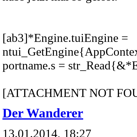
[ab3]*Engine.tuiEngine =
ntui_GetEngine{AppContex
portname.s = str_Read{&*
[ATTACHMENT NOT FO
Der Wanderer
13.01.2014, 18:27