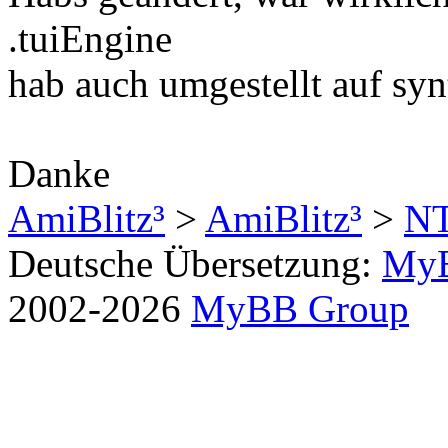
.tuiEngine
hab auch umgestellt auf syn
Danke
AmiBlitz³
>
AmiBlitz³
>
N
Deutsche Übersetzung:
MyB
2002-2026
MyBB Group