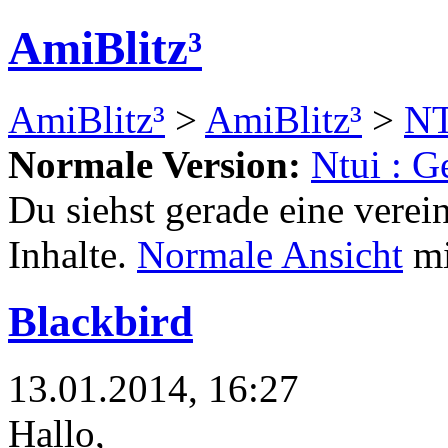
AmiBlitz³
AmiBlitz³
>
AmiBlitz³
>
N
Normale Version:
Ntui : G
Du siehst gerade eine verei
Inhalte.
Normale Ansicht
mi
Blackbird
13.01.2014, 16:27
Hallo,