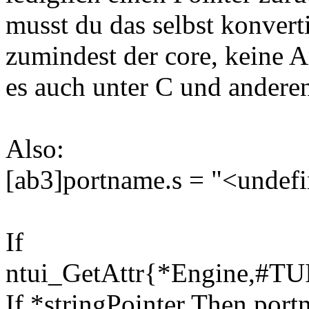
musst du das selbst konvert
zumindest der core, keine A
es auch unter C und andere
Also:
[ab3]portname.s = "<undef
If
ntui_GetAttr{*Engine,#T
If *stringPointer Then port