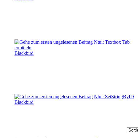
Ntui: Textbox Tab
ermitteln
Blackbird
Ntui: SetStringByID
Blackbird