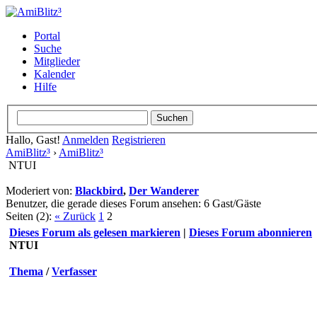
Portal
Suche
Mitglieder
Kalender
Hilfe
Hallo, Gast!
Anmelden
Registrieren
AmiBlitz³
›
AmiBlitz³
NTUI
Moderiert von:
Blackbird
,
Der Wanderer
Benutzer, die gerade dieses Forum ansehen: 6 Gast/Gäste
Seiten (2):
« Zurück
1
2
Dieses Forum als gelesen markieren
|
Dieses Forum abonnieren
NTUI
Thema
/
Verfasser