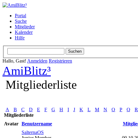
Portal
Suche
Mitglieder
Kalender
Hilfe
Hallo, Gast!
Anmelden
Registrieren
AmiBlitz³
Mitgliederliste
A
B
C
D
E
F
G
H
I
J
K
L
M
N
O
P
Q
R
Mitgliederliste
Avatar
Benutzername
Mitglie
SalternaOS
Junior Member
09.10.2