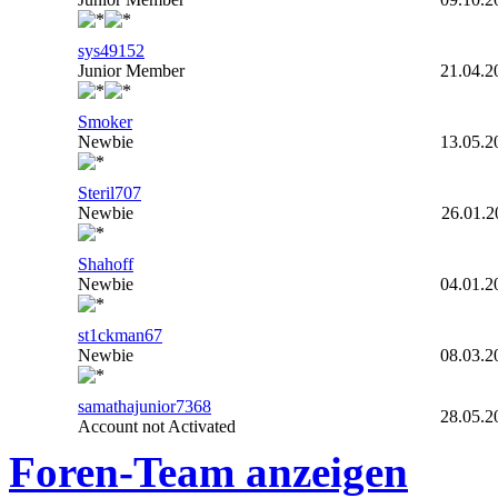
sys49152
Junior Member
21.04.2
Smoker
Newbie
13.05.2
Steril707
Newbie
26.01.2
Shahoff
Newbie
04.01.2
st1ckman67
Newbie
08.03.2
samathajunior7368
28.05.2
Account not Activated
Foren-Team anzeigen