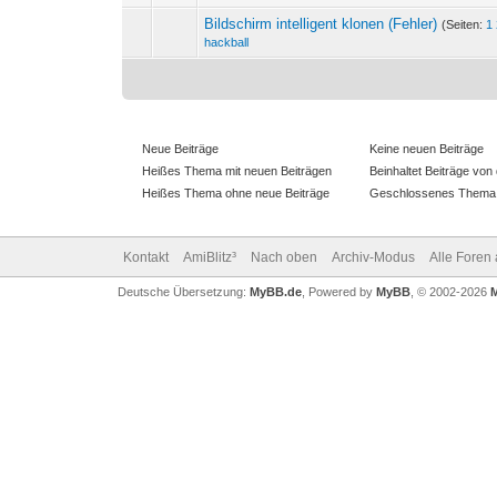
Bildschirm intelligent klonen (Fehler)
(Seiten:
1
0 Bewertung(en) - 0 vo
hackball
Neue Beiträge
Keine neuen Beiträge
Heißes Thema mit neuen Beiträgen
Beinhaltet Beiträge von 
Heißes Thema ohne neue Beiträge
Geschlossenes Thema
Kontakt
AmiBlitz³
Nach oben
Archiv-Modus
Alle Foren
Deutsche Übersetzung:
MyBB.de
, Powered by
MyBB
, © 2002-2026