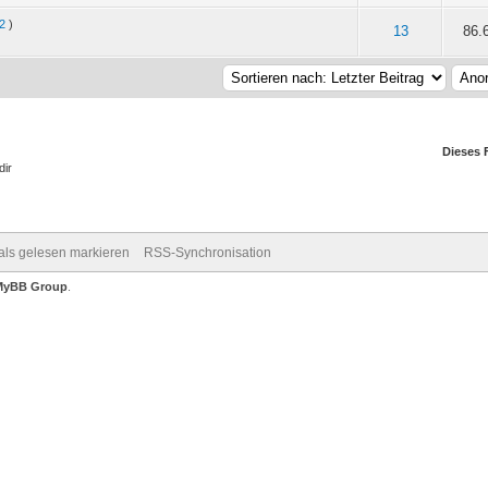
2
)
n 5 durchschnittlich
13
86.
Dieses 
dir
 als gelesen markieren
RSS-Synchronisation
MyBB Group
.