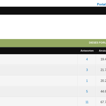
Portal
DIESES FOR
Antworten
Ansic
n 5 durchschnittlich
4
19.
n 5 durchschnittlich
3
21.
n 5 durchschnittlich
1
20.
n 5 durchschnittlich
5
44.
n 5 durchschnittlich
11
67.