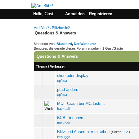
Hallo, Gast!
Anmelden
Registrieren
AmiBlitz³
›
Blitzbasic2
Questions & Answers
Moderiert von:
Blackbird
,
Der Wanderer
Benutzer, die gerade dieses Forum ansehen: 1 Gast/Gäste
Questions & Answers
Thema
/
Verfasser
slice oder display
0 Bewertung(en) - 0 vo
xp^tsa
pfad ändern
0 Bewertung(en) - 0 vo
xp^tsa
MUI: Crash bei MC-Lists...
0 Bewertung(en) - 0 vo
hackball
64 Bit rechnen
0 Bewertung(en) - 0 vo
hackball
Blitz und Assembler mischen
(Seiten:
1
2
)
0 Bewertung(en) - 0 vo
idrougge