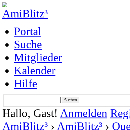
Portal
Suche
Mitglieder
Kalender
Hilfe
Hallo, Gast!
Anmelden
Regi
AmiBlitz³
›
AmiBlitz³
›
Que