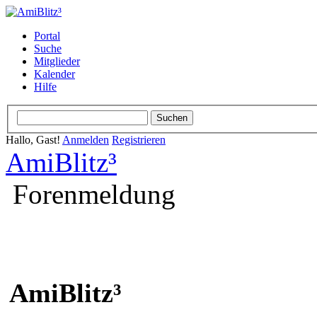
Portal
Suche
Mitglieder
Kalender
Hilfe
Hallo, Gast!
Anmelden
Registrieren
AmiBlitz³
Forenmeldung
AmiBlitz³