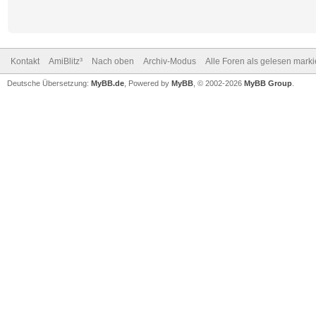
Kontakt
AmiBlitz³
Nach oben
Archiv-Modus
Alle Foren als gelesen mark
Deutsche Übersetzung:
MyBB.de
, Powered by
MyBB
, © 2002-2026
MyBB Group
.