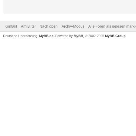
Kontakt
AmiBlitz³
Nach oben
Archiv-Modus
Alle Foren als gelesen mark
Deutsche Übersetzung:
MyBB.de
, Powered by
MyBB
, © 2002-2026
MyBB Group
.