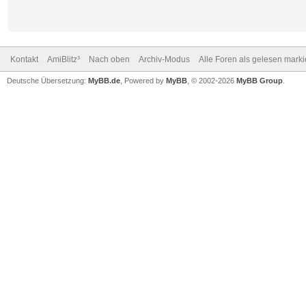
Kontakt
AmiBlitz³
Nach oben
Archiv-Modus
Alle Foren als gelesen mark
Deutsche Übersetzung:
MyBB.de
, Powered by
MyBB
, © 2002-2026
MyBB Group
.