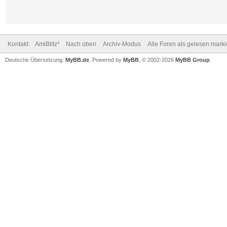
Kontakt
AmiBlitz³
Nach oben
Archiv-Modus
Alle Foren als gelesen mark
Deutsche Übersetzung:
MyBB.de
, Powered by
MyBB
, © 2002-2026
MyBB Group
.