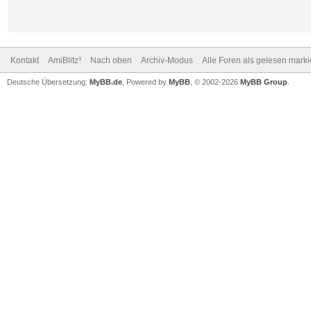
Kontakt
AmiBlitz³
Nach oben
Archiv-Modus
Alle Foren als gelesen mark
Deutsche Übersetzung:
MyBB.de
, Powered by
MyBB
, © 2002-2026
MyBB Group
.