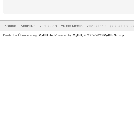
Kontakt
AmiBlitz³
Nach oben
Archiv-Modus
Alle Foren als gelesen mark
Deutsche Übersetzung:
MyBB.de
, Powered by
MyBB
, © 2002-2026
MyBB Group
.