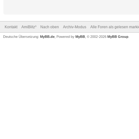
Kontakt
AmiBlitz³
Nach oben
Archiv-Modus
Alle Foren als gelesen mark
Deutsche Übersetzung:
MyBB.de
, Powered by
MyBB
, © 2002-2026
MyBB Group
.