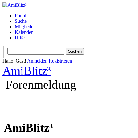
Portal
Suche
Mitglieder
Kalender
Hilfe
Hallo, Gast!
Anmelden
Registrieren
AmiBlitz³
Forenmeldung
AmiBlitz³