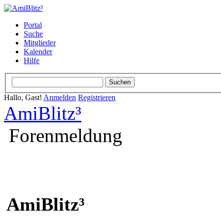
Portal
Suche
Mitglieder
Kalender
Hilfe
Hallo, Gast!
Anmelden
Registrieren
AmiBlitz³
Forenmeldung
AmiBlitz³