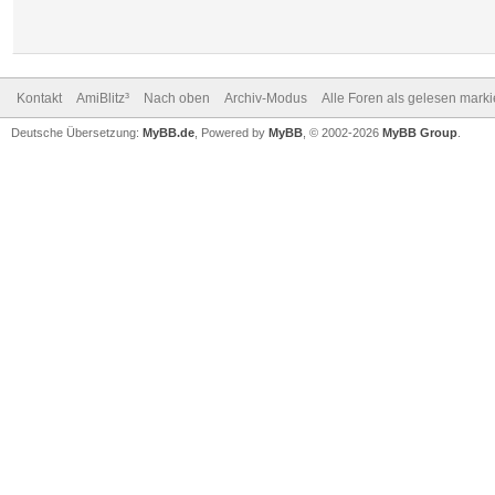
Kontakt
AmiBlitz³
Nach oben
Archiv-Modus
Alle Foren als gelesen mark
Deutsche Übersetzung:
MyBB.de
, Powered by
MyBB
, © 2002-2026
MyBB Group
.