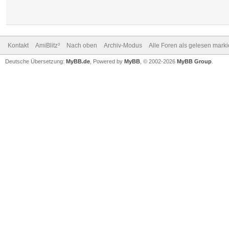
Kontakt
AmiBlitz³
Nach oben
Archiv-Modus
Alle Foren als gelesen mark
Deutsche Übersetzung:
MyBB.de
, Powered by
MyBB
, © 2002-2026
MyBB Group
.