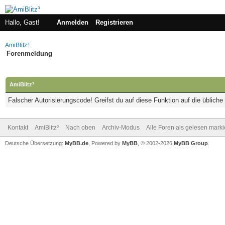
Hallo, Gast!
Anmelden
Registrieren
AmiBlitz³
Forenmeldung
AmiBlitz³
Falscher Autorisierungscode! Greifst du auf diese Funktion auf die üblich
Kontakt
AmiBlitz³
Nach oben
Archiv-Modus
Alle Foren als gelesen mark
Deutsche Übersetzung:
MyBB.de
, Powered by
MyBB
, © 2002-2026
MyBB Group
.