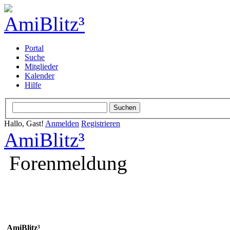
Portal
Suche
Mitglieder
Kalender
Hilfe
Hallo, Gast!
Anmelden
Registrieren
AmiBlitz³
Forenmeldung
AmiBlitz³