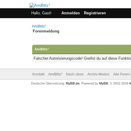
Hallo, Gast!
Anmelden
Registrieren
AmiBlitz³
Forenmeldung
AmiBlitz³
Falscher Autorisierungscode! Greifst du auf diese Funkti
Kontakt
AmiBlitz³
Nach oben
Archiv-Modus
Alle Foren
Deutsche Übersetzung:
MyBB.de
, Powered by
MyBB
, © 2002-2026