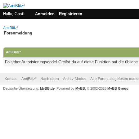
Hallo, Gast!
Anmelden
Registrieren
AmiBlitz³
Forenmeldung
AmiBlitz³
Falscher Autorisierungscode! Greifst du auf diese Funktion auf die üblich
Kontakt
AmiBlitz³
Nach oben
Archiv-Modus
Alle Foren als gelesen mark
Deutsche Übersetzung:
MyBB.de
, Powered by
MyBB
, © 2002-2026
MyBB Group
.