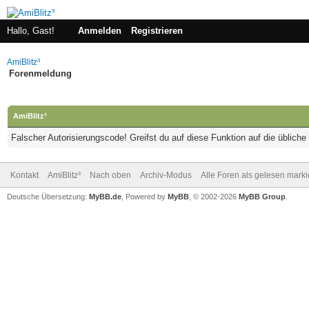
Hallo, Gast!
Anmelden
Registrieren
AmiBlitz³
Forenmeldung
AmiBlitz³
Falscher Autorisierungscode! Greifst du auf diese Funktion auf die üblich
Kontakt
AmiBlitz³
Nach oben
Archiv-Modus
Alle Foren als gelesen mark
Deutsche Übersetzung:
MyBB.de
, Powered by
MyBB
, © 2002-2026
MyBB Group
.