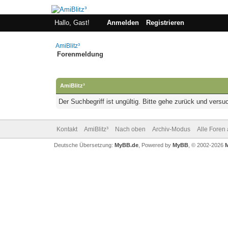
Hallo, Gast!
Anmelden
Registrieren
AmiBlitz³
Forenmeldung
AmiBlitz³
Der Suchbegriff ist ungültig. Bitte gehe zurück und versu
Kontakt
AmiBlitz³
Nach oben
Archiv-Modus
Alle Foren
Deutsche Übersetzung:
MyBB.de
, Powered by
MyBB
, © 2002-2026