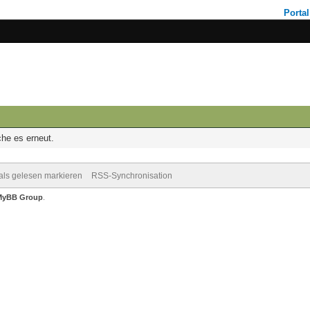
Portal
che es erneut.
 als gelesen markieren
RSS-Synchronisation
MyBB Group
.