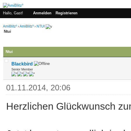
Hallo, Gast!
Anmelden
Registrieren
AmiBlitz³
›
AmiBlitz³
›
NTUI
Ntui
 im Durchschnitt
Ntui
Blackbird
Senior Member
01.11.2014, 20:06
Herzlichen Glückwunsch zum