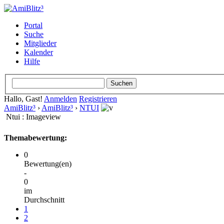
Portal
Suche
Mitglieder
Kalender
Hilfe
Hallo, Gast!
Anmelden
Registrieren
AmiBlitz³
›
AmiBlitz³
›
NTUI
Ntui : Imageview
Themabewertung:
0
Bewertung(en)
-
0
im
Durchschnitt
1
2