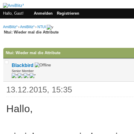
Hallo, Gast!
Anmelden
Registrieren
AmiBlitz³
›
AmiBlitz³
›
NTUI
Ntui: Wieder mal die Attribute
 im Durchschnitt
Ntui: Wieder mal die Attribute
Blackbird
Senior Member
13.12.2015, 15:35
Hallo,