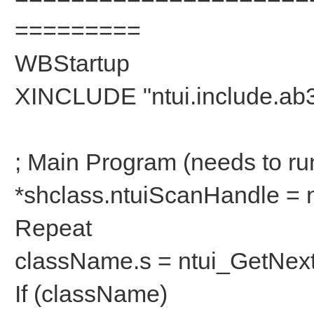
=========
WBStartup
XINCLUDE "ntui.include.ab
; Main Program (needs to r
*shclass.ntuiScanHandle = 
Repeat
className.s = ntui_GetNex
If (className)