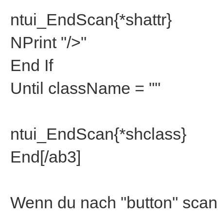
ntui_EndScan{*shattr}
NPrint "/>"
End If
Until className = ""
ntui_EndScan{*shclass}
End[/ab3]
Wenn du nach "button" scan