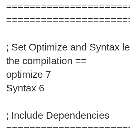
=====================
=====================
; Set Optimize and Syntax le
the compilation ==
optimize 7
Syntax 6
; Include Dependencies
=====================