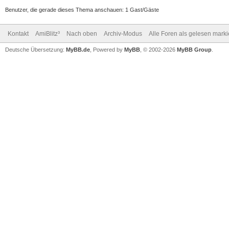
Benutzer, die gerade dieses Thema anschauen: 1 Gast/Gäste
Kontakt
AmiBlitz³
Nach oben
Archiv-Modus
Alle Foren als gelesen mark
Deutsche Übersetzung:
MyBB.de
, Powered by
MyBB
, © 2002-2026
MyBB Group
.