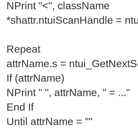
NPrint "<", className
*shattr.ntuiScanHandle = nt
Repeat
attrName.s = ntui_GetNextS
If (attrName)
NPrint " ", attrName, " = ..."
End If
Until attrName = ""