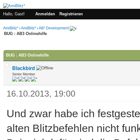
Hallo, Gast!
Anmelden
Registrieren
AmiBlitz³
›
AmiBlitz³
›
AB³ Development
BUG : AB3 Onlinehilfe
 im Durchschnitt
BUG : AB3 Onlinehilfe
Blackbird
Senior Member
16.10.2013, 19:00
Und zwar habe ich festgeste
alten Blitzbefehlen nicht funk