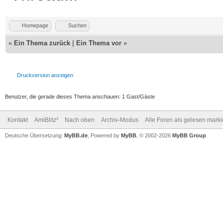
Homepage
Suchen
«
Ein Thema zurück
|
Ein Thema vor
»
Druckversion anzeigen
Benutzer, die gerade dieses Thema anschauen: 1 Gast/Gäste
Kontakt
AmiBlitz³
Nach oben
Archiv-Modus
Alle Foren als gelesen mark
Deutsche Übersetzung:
MyBB.de
, Powered by
MyBB
, © 2002-2026
MyBB Group
.