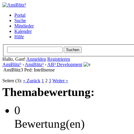
Portal
Suche
Mitglieder
Kalender
Hilfe
Hallo, Gast!
Anmelden
Registrieren
AmiBlitz³
›
AmiBlitz³
›
AB³ Development
AmiBlitz3 Ped: Intellisense
Seiten (3):
« Zurück
1
2
3
Weiter »
Themabewertung:
0
Bewertung(en)