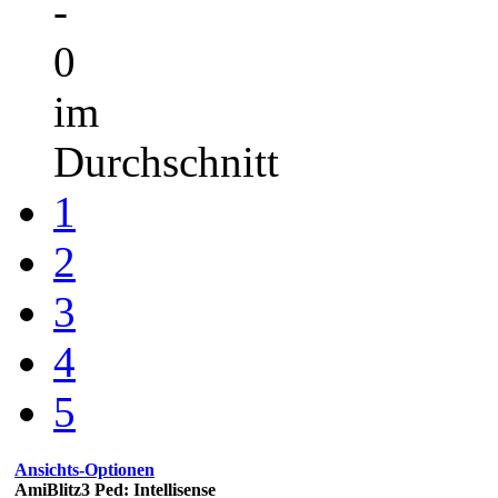
-
0
im
Durchschnitt
1
2
3
4
5
Ansichts-Optionen
AmiBlitz3 Ped: Intellisense