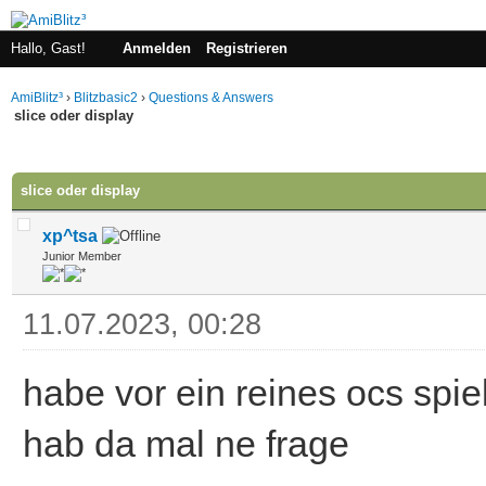
Hallo, Gast!
Anmelden
Registrieren
AmiBlitz³
›
Blitzbasic2
›
Questions & Answers
slice oder display
 im Durchschnitt
slice oder display
xp^tsa
Junior Member
11.07.2023, 00:28
habe vor ein reines ocs spi
hab da mal ne frage