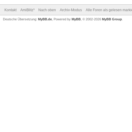
Kontakt
AmiBlitz³
Nach oben
Archiv-Modus
Alle Foren als gelesen mark
Deutsche Übersetzung:
MyBB.de
, Powered by
MyBB
, © 2002-2026
MyBB Group
.