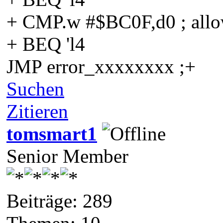
+ CMP.w #$BC0F,d0 ; allow
+ BEQ 'l4
JMP error_xxxxxxxx ;+
Suchen
Zitieren
tomsmart1
Senior Member
Beiträge: 289