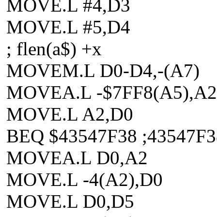
MOVE.L #4,D3
MOVE.L #5,D4
; flen(a$) +x
MOVEM.L D0-D4,-(A7)
MOVEA.L -$7FF8(A5),A2
MOVE.L A2,D0
BEQ $43547F38 ;43547F3
MOVEA.L D0,A2
MOVE.L -4(A2),D0
MOVE.L D0,D5