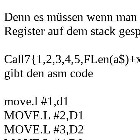
Denn es müssen wenn man d
Register auf dem stack ges
Call7{1,2,3,4,5,FLen(a$)+x.
gibt den asm code
move.l #1,d1
MOVE.L #2,D1
MOVE.L #3,D2