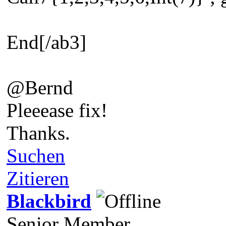
End[/ab3]
@Bernd
Pleeease fix!
Thanks.
Suchen
Zitieren
Blackbird
Senior Member