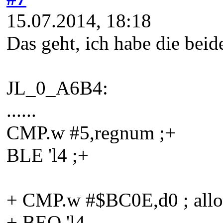
15.07.2014, 18:18
Das geht, ich habe die beid
JL_0_A6B4:
......
CMP.w #5,regnum ;+
BLE 'l4 ;+
+ CMP.w #$BC0E,d0 ; allow
+ BEQ 'l4