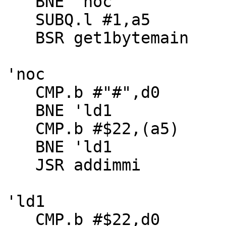
BNE 'noc
SUBQ.l #1,a5
BSR get1bytemain
'noc
CMP.b #"#",d0
BNE 'ld1
CMP.b #$22,(a5)
BNE 'ld1
JSR addimmi
'ld1
CMP.b #$22,d0