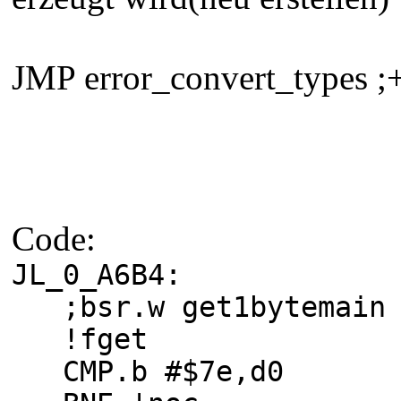
JMP error_convert_types ;
Code:
JL_0_A6B4:
;bsr.w get1bytemain
!fget
CMP.b #$7e,d0