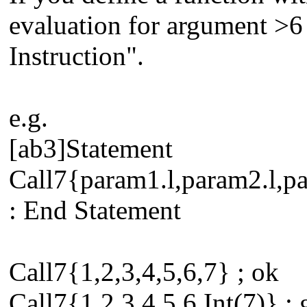
evaluation for argument >6 
Instruction".
e.g.
[ab3]Statement
Call7{param1.l,param2.l,pa
: End Statement
Call7{1,2,3,4,5,6,7} ; ok
Call7{1,2,3,4,5,6,Int(7)} ; 