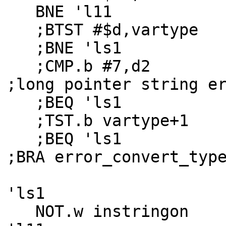
BNE 'l11
;BTST #$d,vartype
;BNE 'ls1
;CMP
;long pointer string e
;BEQ 'ls1
;TST.b vartype+1
;BEQ 'ls1
;BRA error_convert_typ
'ls1
NOT.w instringon