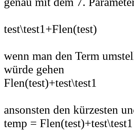
genau mit dem 7. Parameter
test\test1+Flen(test)
wenn man den Term umstell
würde gehen
Flen(test)+test\test1
ansonsten den kürzesten u
temp = Flen(test)+test\test