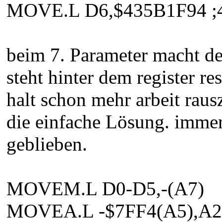
MOVE.L D6,$435B1F94 ;
beim 7. Parameter macht der
steht hinter dem register res
halt schon mehr arbeit rausz
die einfache Lösung. immer
geblieben.
MOVEM.L D0-D5,-(A7)
MOVEA.L -$7FF4(A5),A2