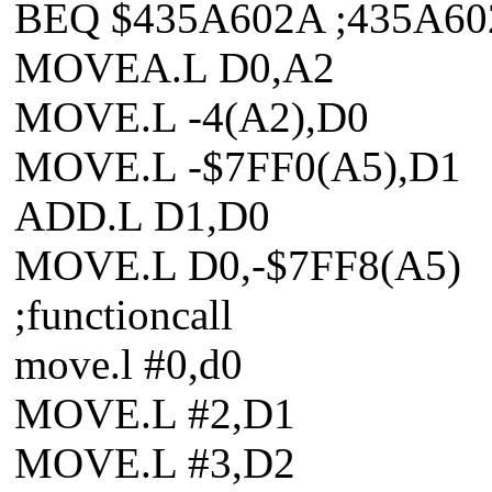
BEQ $435A602A ;435A6
MOVEA.L D0,A2
MOVE.L -4(A2),D0
MOVE.L -$7FF0(A5),D1
ADD.L D1,D0
MOVE.L D0,-$7FF8(A5)
;functioncall
move.l #0,d0
MOVE.L #2,D1
MOVE.L #3,D2