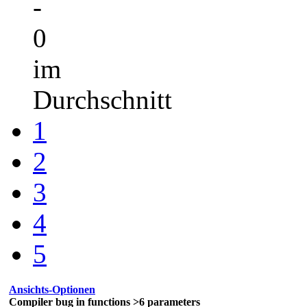
-
0
im
Durchschnitt
1
2
3
4
5
Ansichts-Optionen
Compiler bug in functions >6 parameters