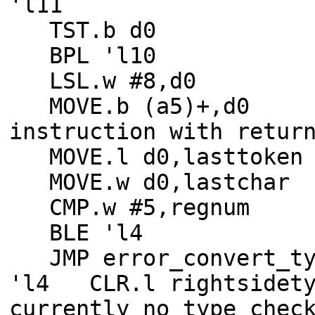
'l11
TST.b d0
BPL 'l10
LSL.w #8,d0
MOVE.b (a5)+
instruction with retur
MOVE.l d0,lasttoken
MOVE.w d0,lastchar
CMP.w #5,
BLE '
JMP error_conv
'l4 CLR.l right
currently no type chec