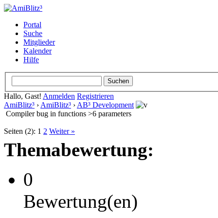
Portal
Suche
Mitglieder
Kalender
Hilfe
Hallo, Gast!
Anmelden
Registrieren
AmiBlitz³
›
AmiBlitz³
›
AB³ Development
Compiler bug in functions >6 parameters
Seiten (2):
1
2
Weiter »
Themabewertung:
0
Bewertung(en)