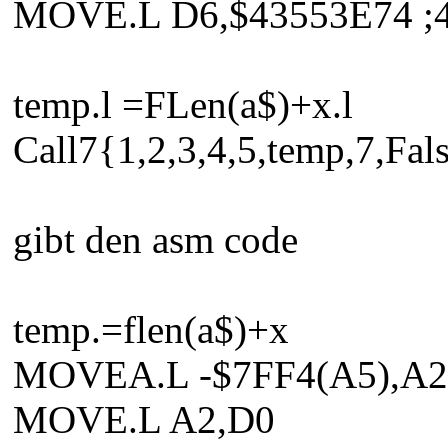
MOVE.L D6,$43553E74 ;
temp.l =FLen(a$)+x.l
Call7{1,2,3,4,5,temp,7,Fals
gibt den asm code
temp.=flen(a$)+x
MOVEA.L -$7FF4(A5),A2
MOVE.L A2,D0