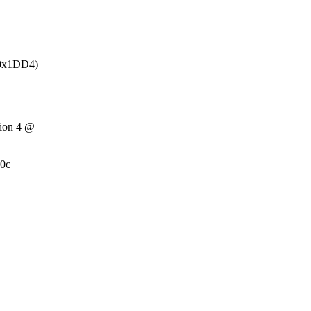
 0x1DD4)
tion 4 @
50c