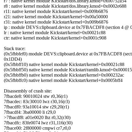
r7 : native kernel module Kickstart/dos.library.kmod+0x00752a54
r8 : native kernel module Kickstart/dos.library.kmod+0x0002e688
r11: native kernel module Kickstart/kernel+0x009b6876
r21: native kernel module Kickstart/kernel+0x00a50000
r31: native kernel module Kickstart/kernel+0x009b6876
ip : module DEVS:clipboard.device at 0x7FBACDF8 (section 4 @
lr : native kernel module Kickstart/kernel+0x00021c88
ctr: native kernel module Kickstart/kernel+0x0001c908
Stack trace:
(0x5fbbfef0) module DEVS:clipboard.device at 0x7FBACDF8 (sec
0x1DD4)
(0x5fbbff10) native kernel module Kickstart/kernel+0x00021c88
(0x5fbbff50) native kernel module Kickstart/ramlib.kmod+0x00001
(0x5fbbffb0) native kernel module Kickstart/kernel+0x000232ac
(0x5fbbffc0) native kernel module Kickstart/kernel+0x0005bff4
Disassembly of crash site:
7fbacde8: 90010024 stw r0,36(r1)
7fbacdec: 83c30010 lwz r30,16(r3)
7fbacdf0: 93a10014 stw r29,20(r1)
7fbacdf4: 3ba00000 li r29,0
>7fbacdf8: a01e0020 lhz r0,32(r30)
7fbacdfc: 83fe0074 lwz r31,116(r30)
7fbace00: 2f800000 cmpwi cr7,r0,0