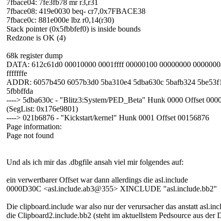
7fbace04: 7fe3fb78 mr r3,r31
7fbace08: 419e0030 beq- cr7,0x7FBACE38
7fbace0c: 881e000e lbz r0,14(r30)
Stack pointer (0x5fbbfef0) is inside bounds
Redzone is OK (4)
68k register dump
DATA: 612c61d0 00010000 0001ffff 00000100 00000000 0000000
fffffffe
ADDR: 6057b450 6057b3d0 5ba310e4 5dba630c 5bafb324 5be53f
5fbbffda
----> 5dba630c - "Blitz3:System/PED_Beta" Hunk 0000 Offset 000
(SegList: 0x176e9801)
----> 021b6876 - "Kickstart/kernel" Hunk 0001 Offset 00156876
Page information:
Page not found
Und als ich mir das .dbgfile ansah viel mir folgendes auf:
ein verwertbarer Offset war dann allerdings die asl.include
0000D30C <asl.include.ab3@355> XINCLUDE "asl.include.bb2"
Die clipboard.include war also nur der verursacher das anstatt asl.in
die Clipboard2.include.bb2 (steht im aktuellstem Pedsource aus der D