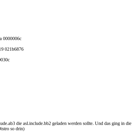
a 0000006c
19 021b6876
0030c
clude.ab3 die asl.include.bb2 geladen werden sollte. Und das ging in di
istro so drin)