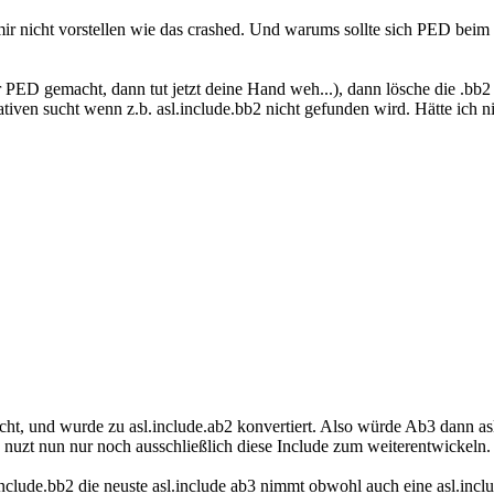
 mir nicht vorstellen wie das crashed. Und warums sollte sich PED bei
r PED gemacht, dann tut jetzt deine Hand weh...), dann lösche die .bb2
tiven sucht wenn z.b. asl.include.bb2 nicht gefunden wird. Hätte ich n
icht, und wurde zu asl.include.ab2 konvertiert. Also würde Ab3 dann a
d nuzt nun nur noch ausschließlich diese Include zum weiterentwickeln.
include.bb2 die neuste asl.include ab3 nimmt obwohl auch eine asl.inclu