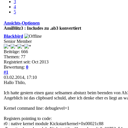
3
4
5
Ansichts-Optionen
AmiBlitz3 : Includes zu .ab3 konvertiert
Blackbird
Senior Member
Beiträge: 666
Themen: 77
Registriert seit: Oct 2013
Bewertung:
0
#1
03.02.2014, 17:10
Hallo Thilo,
Ich hatte gestern einen ganz seltsamen absturz beim beenden von Ab
Angeblich ist das clipboard schuld, aber ich denke eher es liegt an wa
Kernel command line: debuglevel=1
Registers pointing to code:
r0 : native kernel module Kickstart/kernel+0x00021c88