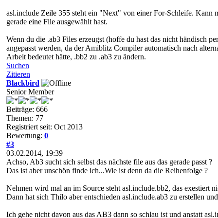
asl.include Zeile 355 steht ein "Next" von einer For-Schleife. Kann
gerade eine File ausgewählt hast.
Wenn du die .ab3 Files erzeugst (hoffe du hast das nicht händisch pe
angepasst werden, da der Amiblitz Compiler automatisch nach alterna
Arbeit bedeutet hätte, .bb2 zu .ab3 zu ändern.
Suchen
Zitieren
Blackbird
Senior Member
Beiträge: 666
Themen: 77
Registriert seit: Oct 2013
Bewertung:
0
#3
03.02.2014, 19:39
Achso, Ab3 sucht sich selbst das nächste file aus das gerade passt ?
Das ist aber unschön finde ich...Wie ist denn da die Reihenfolge ?
Nehmen wird mal an im Source steht asl.include.bb2, das exestiert n
Dann hat sich Thilo aber entschieden asl.include.ab3 zu erstellen un
Ich gehe nicht davon aus das AB3 dann so schlau ist und anstatt asl.