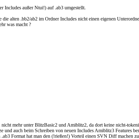
r Includes außer Ntui!) auf .ab3 umgestellt.
wäre die alten .bb2/ab2 im Ordner Includes nicht einen eigenen Unteror
ehr was macht ?
nicht mehr unter BlitzBasic2 und Amiblitz2, da dort keine nicht-tokenis
utze und auch beim Schreiben von neuen Includes Amiblitz3 Features ben
im .ab3 Format hat man den (!rießen!) Vorteil einen SVN Diff machen z