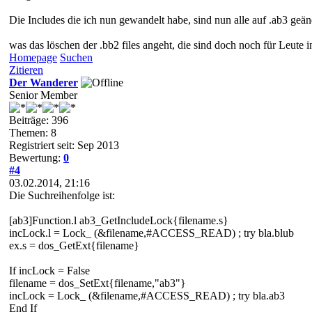
Die Includes die ich nun gewandelt habe, sind nun alle auf .ab3 geän
was das löschen der .bb2 files angeht, die sind doch noch für Leute 
Homepage
Suchen
Zitieren
Der Wanderer
Senior Member
Beiträge: 396
Themen: 8
Registriert seit: Sep 2013
Bewertung:
0
#4
03.02.2014, 21:16
Die Suchreihenfolge ist:
[ab3]Function.l ab3_GetIncludeLock{filename.s}
incLock.l = Lock_ (&filename,#ACCESS_READ) ; try bla.blub
ex.s = dos_GetExt{filename}
If incLock = False
filename = dos_SetExt{filename,"ab3"}
incLock = Lock_ (&filename,#ACCESS_READ) ; try bla.ab3
End If