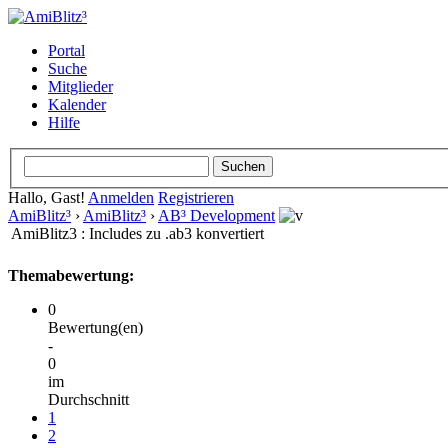
Portal
Suche
Mitglieder
Kalender
Hilfe
Hallo, Gast!
Anmelden
Registrieren
AmiBlitz³
›
AmiBlitz³
›
AB³ Development
AmiBlitz3 : Includes zu .ab3 konvertiert
Themabewertung:
0
Bewertung(en)
-
0
im
Durchschnitt
1
2