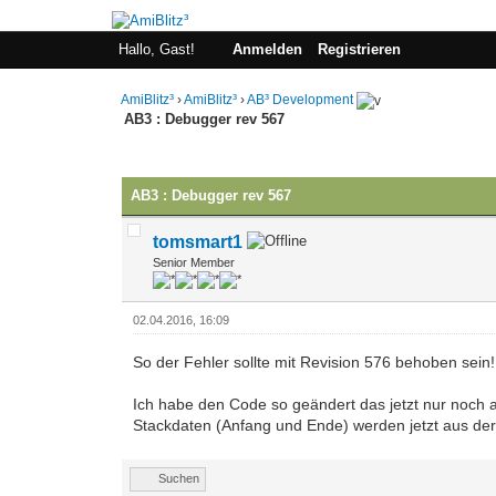
Hallo, Gast!
Anmelden
Registrieren
AmiBlitz³
›
AmiBlitz³
›
AB³ Development
AB3 : Debugger rev 567
0 Bewertung(en) - 0 im Durchschnitt
1
2
3
4
5
AB3 : Debugger rev 567
tomsmart1
Senior Member
02.04.2016, 16:09
So der Fehler sollte mit Revision 576 behoben sein!
Ich habe den Code so geändert das jetzt nur noch a
Stackdaten (Anfang und Ende) werden jetzt aus de
Suchen