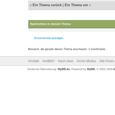
«
Ein Thema zurück
|
Ein Thema vor
»
Nachrichten in diesem Thema
Druckversion anzeigen
Benutzer, die gerade dieses Thema anschauen: 1 Gast/Gäste
Kontakt
AmiBlitz³
Nach oben
Archiv-Modus
Alle Foren
Deutsche Übersetzung:
MyBB.de
, Powered by
MyBB
, © 2002-2026