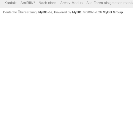
Kontakt
AmiBlitz³
Nach oben
Archiv-Modus
Alle Foren als gelesen mark
Deutsche Übersetzung:
MyBB.de
, Powered by
MyBB
, © 2002-2026
MyBB Group
.