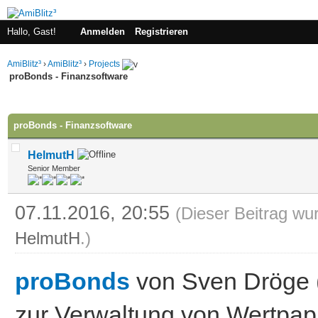
Hallo, Gast!
Anmelden
Registrieren
AmiBlitz³
›
AmiBlitz³
›
Projects
proBonds - Finanzsoftware
 im Durchschnitt
proBonds - Finanzsoftware
HelmutH
Senior Member
07.11.2016, 20:55
(Dieser Beitrag wur
HelmutH
.)
proBonds
von Sven Dröge (
zur Verwaltung von Wertpapi