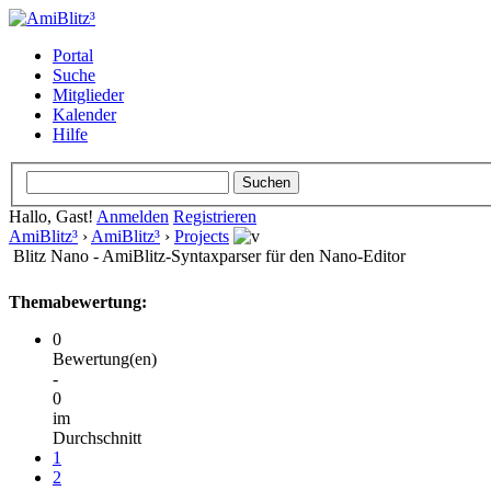
Portal
Suche
Mitglieder
Kalender
Hilfe
Hallo, Gast!
Anmelden
Registrieren
AmiBlitz³
›
AmiBlitz³
›
Projects
Blitz Nano - AmiBlitz-Syntaxparser für den Nano-Editor
Themabewertung:
0
Bewertung(en)
-
0
im
Durchschnitt
1
2