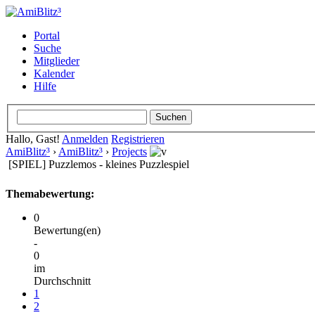
Portal
Suche
Mitglieder
Kalender
Hilfe
Hallo, Gast!
Anmelden
Registrieren
AmiBlitz³
›
AmiBlitz³
›
Projects
[SPIEL] Puzzlemos - kleines Puzzlespiel
Themabewertung:
0
Bewertung(en)
-
0
im
Durchschnitt
1
2