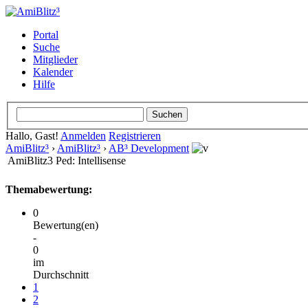
Portal
Suche
Mitglieder
Kalender
Hilfe
Hallo, Gast!
Anmelden
Registrieren
AmiBlitz³
›
AmiBlitz³
›
AB³ Development
AmiBlitz3 Ped: Intellisense
Themabewertung:
0
Bewertung(en)
-
0
im
Durchschnitt
1
2