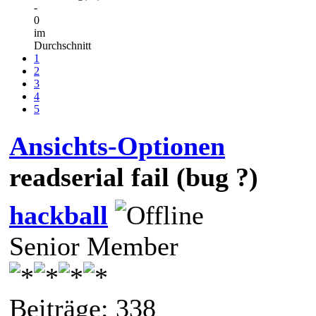
-
0
im
Durchschnitt
1
2
3
4
5
Ansichts-Optionen
readserial fail (bug ?)
hackball
Senior Member
Beiträge: 338