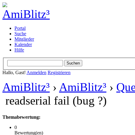
Portal
Suche
Mitglieder
Kalender
Hilfe
Hallo, Gast!
Anmelden
Registrieren
AmiBlitz³
›
AmiBlitz³
›
Que
readserial fail (bug ?)
Themabewertung:
0
Bewertung(en)