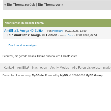
«
Ein Thema zurück
|
Ein Thema vor
»
Nachrichten in diesem Thema
AmiBlitz3: Amiga 40 Edition
- von
HelmutH
- 09.11.2025, 13:59
RE: AmiBlitz3: Amiga 40 Edition
- von
xp^tsa
- 17.01.2026, 02:51
Druckversion anzeigen
Benutzer, die gerade dieses Thema anschauen: 1 Gast/Gäste
Kontakt
AmiBlitz³
Nach oben
Archiv-Modus
Alle Foren als gelesen mark
Deutsche Übersetzung:
MyBB.de
, Powered by
MyBB
, © 2002-2026
MyBB Group
.