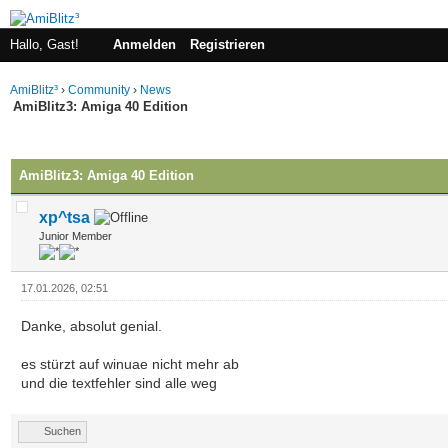
Hallo, Gast!
Anmelden
Registrieren
AmiBlitz³
›
Community
›
News
AmiBlitz3: Amiga 40 Edition
 im Durchschnitt
AmiBlitz3: Amiga 40 Edition
xp^tsa
Junior Member
17.01.2026, 02:51
Danke, absolut genial.
es stürzt auf winuae nicht mehr ab
und die textfehler sind alle weg
Suchen