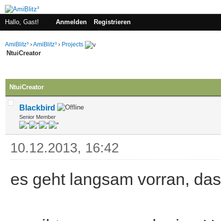
Hallo, Gast!
Anmelden
Registrieren
AmiBlitz³
›
AmiBlitz³
›
Projects
NtuiCreator
 im Durchschnitt
NtuiCreator
Blackbird
Senior Member
10.12.2013, 16:42
es geht langsam vorran, das