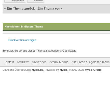
«
Ein Thema zurück
|
Ein Thema vor
»
Nachrichten in diesem Thema
Druckversion anzeigen
Benutzer, die gerade dieses Thema anschauen: 3 Gast/Gäste
Kontakt
AmiBlitz³
Nach oben
Archiv-Modus
Alle Foren als gelesen mark
Deutsche Übersetzung:
MyBB.de
, Powered by
MyBB
, © 2002-2026
MyBB Group
.