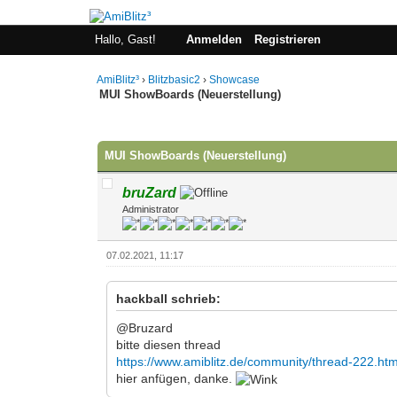
Hallo, Gast!
Anmelden
Registrieren
AmiBlitz³
›
Blitzbasic2
›
Showcase
MUI ShowBoards (Neuerstellung)
0 Bewertung(en) - 0 im Durchschnitt
1
2
3
4
5
MUI ShowBoards (Neuerstellung)
bruZard
Administrator
07.02.2021, 11:17
hackball schrieb:
@Bruzard
bitte diesen thread
https://www.amiblitz.de/community/thread-222.htm
hier anfügen, danke.