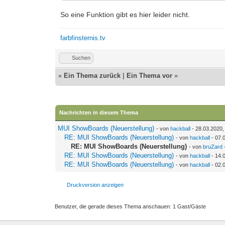
So eine Funktion gibt es hier leider nicht.
farbfinsternis.tv
Suchen
«
Ein Thema zurück
|
Ein Thema vor
»
Nachrichten in diesem Thema
MUI ShowBoards (Neuerstellung)
- von
hackball
- 28.03.2020,
RE: MUI ShowBoards (Neuerstellung)
- von
hackball
- 07.
RE: MUI ShowBoards (Neuerstellung)
- von
bruZard
RE: MUI ShowBoards (Neuerstellung)
- von
hackball
- 14.
RE: MUI ShowBoards (Neuerstellung)
- von
hackball
- 02.
Druckversion anzeigen
Benutzer, die gerade dieses Thema anschauen: 1 Gast/Gäste