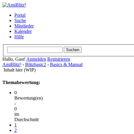
Portal
Suche
Mitglieder
Kalender
Hilfe
Hallo, Gast!
Anmelden
Registrieren
AmiBlitz³
›
Blitzbasic2
›
Basics & Manual
Inhalt hier (WIP)
Themabewertung:
0
Bewertung(en)
-
0
im
Durchschnitt
1
2