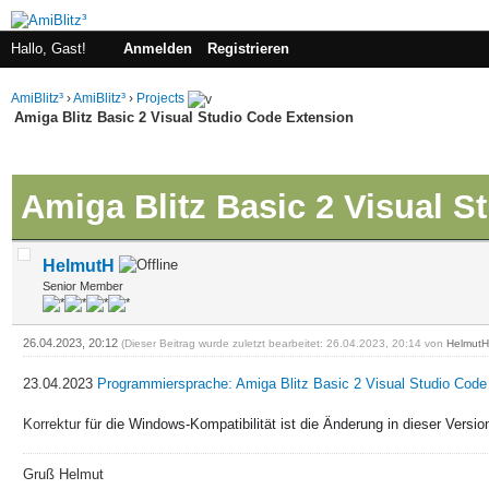
Hallo, Gast!
Anmelden
Registrieren
AmiBlitz³
›
AmiBlitz³
›
Projects
Amiga Blitz Basic 2 Visual Studio Code Extension
 im Durchschnitt
Amiga Blitz Basic 2 Visual 
HelmutH
Senior Member
26.04.2023, 20:12
(Dieser Beitrag wurde zuletzt bearbeitet: 26.04.2023, 20:14 von
HelmutH
23.04.2023
Programmiersprache: Amiga Blitz Basic 2 Visual Studio Code 
Korrektur
für die Windows-Kompatibilität ist die Änderung in dieser Versio
Gruß Helmut