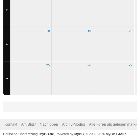
»
18
19
20
»
25
26
27
»
Kontakt
AmiBlitz³
Nach oben
Archiv-Modus
Alle Foren als gelesen mark
Deutsche Übersetzung:
MyBB.de
, Powered by
MyBB
, © 2002-2026
MyBB Group
.