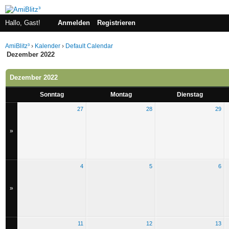
Hallo, Gast!
Anmelden
Registrieren
AmiBlitz³
›
Kalender
›
Default Calendar
Dezember 2022
Dezember 2022
Sonntag
Montag
Dienstag
27
28
29
»
4
5
6
»
11
12
13