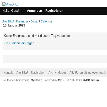
Hallo, Gast!
Anmelden
Registrieren
AmiBlitz³
›
Kalender
›
Default Calendar
10 Januar 2023
Keine Ereignisse sind mit diesem Tag verbunden.
Ein Ereignis eintragen
.
Kontakt
AmiBlitz³
Nach oben
Archiv-Modus
Alle Foren als gelesen mark
Deutsche Übersetzung:
MyBB.de
, Powered by
MyBB
, © 2002-2026
MyBB Group
.